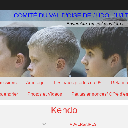
COMITÉ DU VAL D'OISE DE JUDO, JUJI
Ensemble, on voit plus loin !
missions
Arbitrage
Les hauts gradés du 95
Relatio
calendrier
Photos et Vidéos
Petites annonces/ Offre d'e
Kendo
ADVERSAIRES